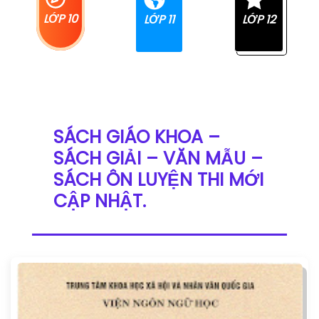
LỚP 10
LỚP 11
LỚP 12
SÁCH GIÁO KHOA –
SÁCH GIẢI – VĂN MẪU –
SÁCH ÔN LUYỆN THI MỚI
CẬP NHẬT
.