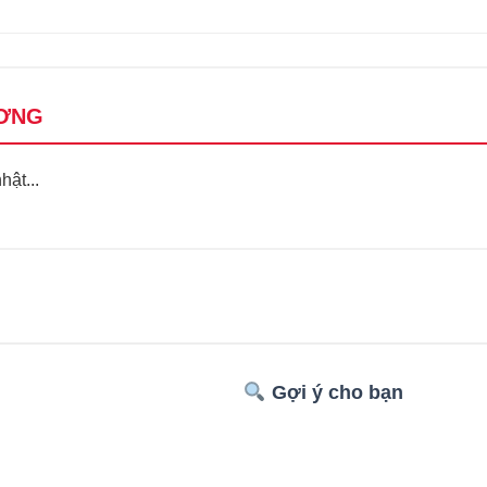
ƠNG
ật...
Gợi ý cho bạn