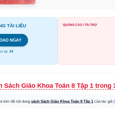
G TÀI LIỆU
QUẢNG CÁO / TÀI TRỢ
OAD NGAY
t tải:
24
 Sách Giáo Khoa Toán 8 Tập 1 trong 
và tóm tắt nội dung
sách Sách Giáo Khoa Toán 8 Tập 1
của tác giả