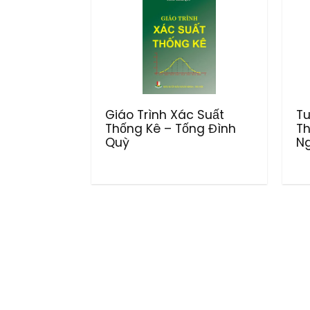
Giáo Trình Xác Suất
Tu
Thống Kê – Tống Đình
Th
Quỳ
Ng