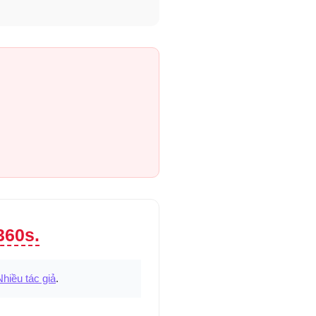
360s.
Nhiều tác giả
.