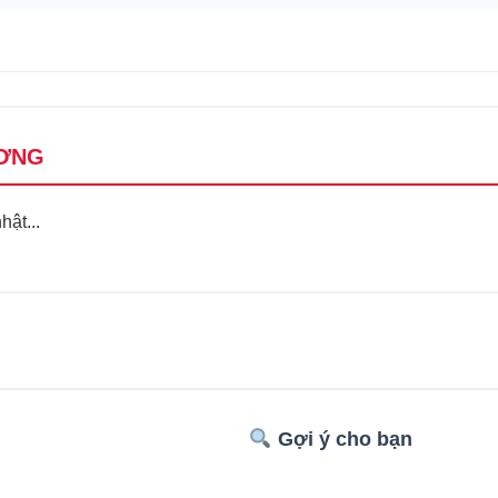
ƠNG
ật...
Gợi ý cho bạn