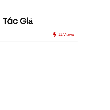
 Tác Giả
22
Views