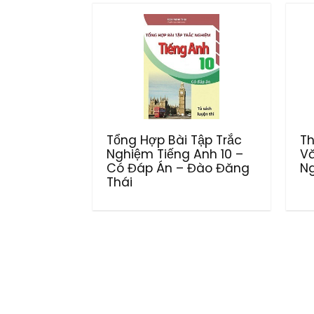
Tổng Hợp Bài Tập Trắc
Th
Nghiệm Tiếng Anh 10 –
Vă
Có Đáp Án – Đào Đăng
N
Thái