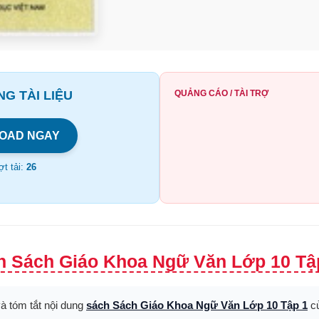
G TÀI LIỆU
QUẢNG CÁO / TÀI TRỢ
OAD NGAY
t tải:
26
h Sách Giáo Khoa Ngữ Văn Lớp 10 Tập
và tóm tắt nội dung
sách Sách Giáo Khoa Ngữ Văn Lớp 10 Tập 1
củ