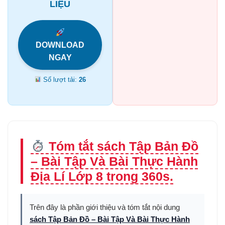
LIỆU
DOWNLOAD
NGAY
Số lượt tải:
26
Tóm tắt sách Tập Bản Đồ
– Bài Tập Và Bài Thực Hành
Địa Lí Lớp 8 trong 360s.
Trên đây là phần giới thiệu và tóm tắt nội dung
sách Tập Bản Đồ – Bài Tập Và Bài Thực Hành