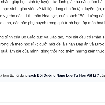
hằm giúp học sinh tự luyện, tự đánh giá khả năng làm bài t
ọc sinh, giáo viên về tài liệu dùng cho ôn tập, luyện tập,
ục vụ cho các kì thi môn Hóa học, cuốn sách “Bồi dưỡng năn
 sinh, các bậc phụ huynh trong quá trình học tập môn hoá 
g trình của Bộ Giáo dục và Đào tạo, mỗi bài đều có Phần Tó
hương và theo học kì) ; dưới mỗi đề là Phần Đáp án và Lược
t quả làm bài của mình, đồng thời học thêm những kiến thức 
và tóm tắt nội dung
sách Bồi Dưỡng Năng Lực Tự Học Vật Lí 7
của