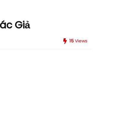
ác Giả
15
Views