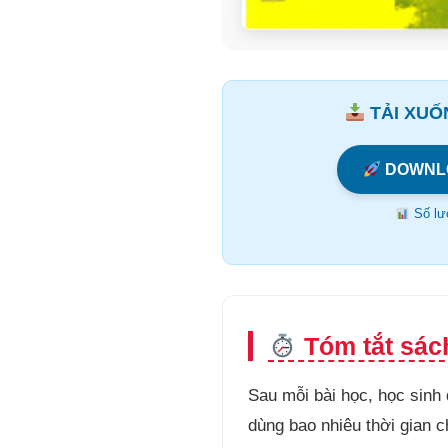
TẢI XUỐN
DOWNL
Số lượ
Tóm tắt sác
Sau mỗi bài học, học sinh
dùng bao nhiêu thời gian c