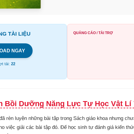
G TÀI LIỆU
QUẢNG CÁO / TÀI TRỢ
OAD NGAY
t tải:
22
h Bồi Dưỡng Năng Lực Tự Học Vật Lí 7
 đã rèn luyện những bài tập trong Sách giáo khoa nhưng ch
ho việc giải các bài tập đó. Để học sinh tự đánh giá kiến th