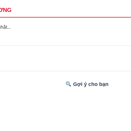
ƠNG
ật...
Gợi ý cho bạn