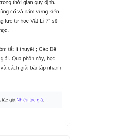
rong thời gian quy định.
 củng cố và nắm vững kiến
g lực tự học Vật Lí 7” sẽ
học.
m tắt lí thuyết ; Các Đề
 giải. Qua phần này, học
và cách giải bài tập nhanh
 tác giả
Nhiều tác giả
.