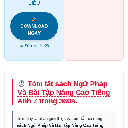
LIỆU
DOWNLOAD
NGAY
Số lượt tải:
23
Tóm tắt sách Ngữ Pháp
Và Bài Tập Nâng Cao Tiếng
Anh 7 trong 360s.
Trên đây là phần giới thiệu và tóm tắt nội dung
sách Ngữ Pháp Và Bài Tập Nâng Cao Tiếng