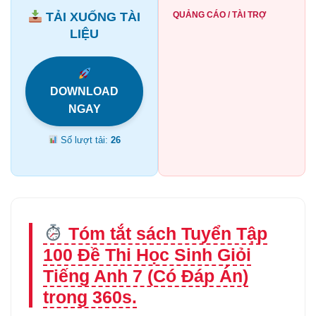
TẢI XUỐNG TÀI
QUẢNG CÁO / TÀI TRỢ
LIỆU
DOWNLOAD
NGAY
Số lượt tải:
26
Tóm tắt sách Tuyển Tập
100 Đề Thi Học Sinh Giỏi
Tiếng Anh 7 (Có Đáp Án)
trong 360s.