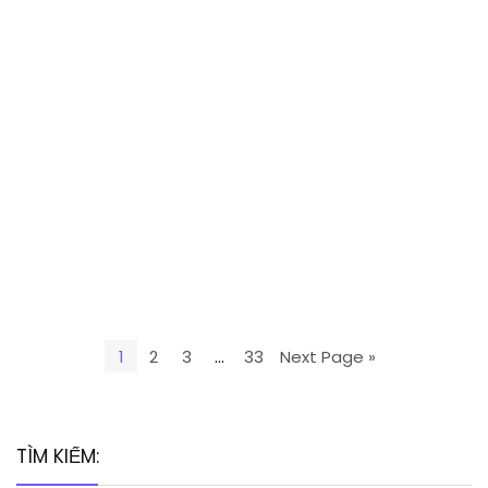
1
2
3
…
33
Next Page »
TÌM KIẾM: