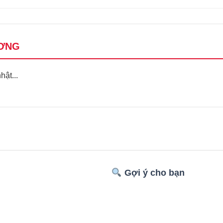
ƠNG
ật...
Gợi ý cho bạn