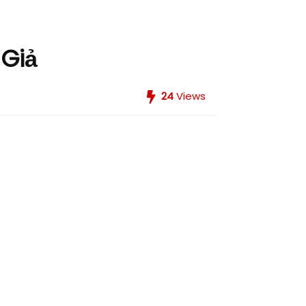
 Giả
24
Views