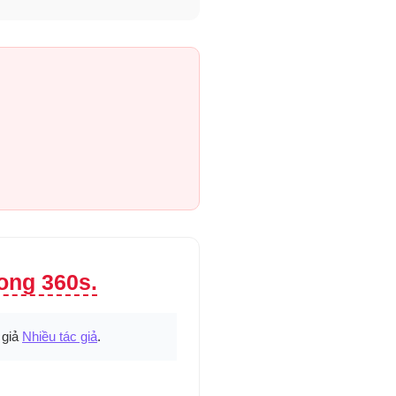
ong 360s.
 giả
Nhiều tác giả
.