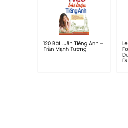
120 Bài Luận Tiếng Anh –
Le
Trần Mạnh Tường
Fo
D
Du