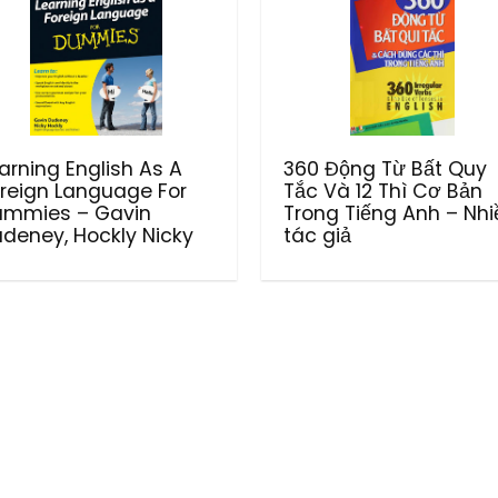
arning English As A
360 Động Từ Bất Quy
reign Language For
Tắc Và 12 Thì Cơ Bản
ummies – Gavin
Trong Tiếng Anh – Nhi
deney, Hockly Nicky
tác giả