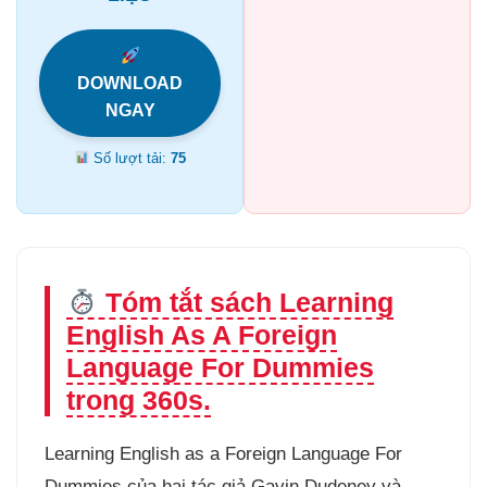
DOWNLOAD
NGAY
Số lượt tải:
75
Tóm tắt sách Learning
English As A Foreign
Language For Dummies
trong 360s.
Learning English as a Foreign Language For
Dummies của hai tác giả Gavin Dudeney và