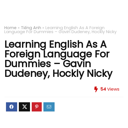
Home
»
Tiếng Anh
»
Learning English As A Foreign
Language For Dummies – Gavin Dudeney, Hockly Nicky
Learning English As A
Foreign Language For
Dummies – Gavin
Dudeney, Hockly Nicky
54
Views