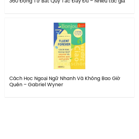
360 Động Từ Bất Quy Tắc Đầy Đủ – Nhiều tác giả
Cách Học Ngoại Ngữ Nhanh Và Không Bao Giờ
Quên – Gabriel Wyner