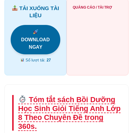
TẢI XUỐNG TÀI
QUẢNG CÁO / TÀI TRỢ
LIỆU
DOWNLOAD
NGAY
Số lượt tải:
27
Tóm tắt sách Bồi Dưỡng
Học Sinh Giỏi Tiếng Anh Lớp
8 Theo Chuyên Đề trong
360s.