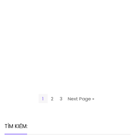
1
2
3
Next Page »
TÌM KIẾM: