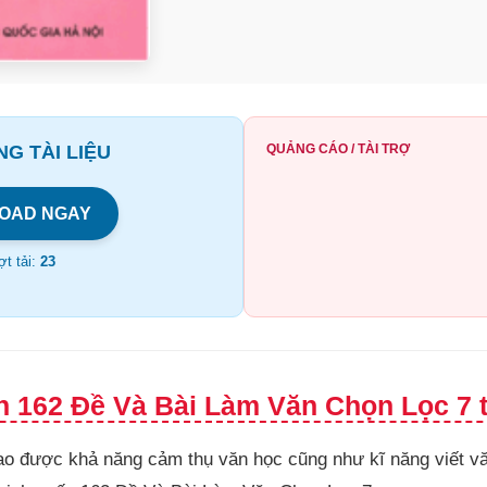
G TÀI LIỆU
QUẢNG CÁO / TÀI TRỢ
OAD NGAY
t tải:
23
h 162 Đề Và Bài Làm Văn Chọn Lọc 7 t
 được khả năng cảm thụ văn học cũng như kĩ năng viết văn,