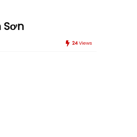
h Sơn
24
Views