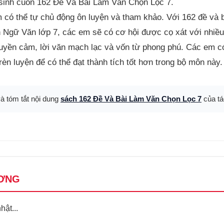
sinh cuốn 162 Đề Và Bài Làm Văn Chọn Lọc 7.
 có thể tự chủ động ôn luyện và tham khảo. Với 162 đề và 
 Ngữ Văn lớp 7, các em sẽ có cơ hội được cọ xát với nhiều
uyền cảm, lời văn mạch lạc và vốn từ phong phú. Các em c
rèn luyện để có thể đạt thành tích tốt hơn trong bộ môn này.
và tóm tắt nội dung
sách 162 Đề Và Bài Làm Văn Chọn Lọc 7
của tá
ƠNG
ật...