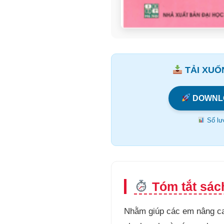
TẢI XUỐN
DOWNL
Số lượ
Tóm tắt sác
Nhằm giúp các em nâng cao