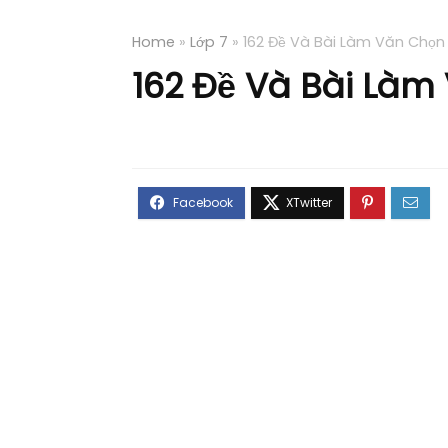
Home
»
Lớp 7
»
162 Đề Và Bài Làm Văn Chọn
162 Đề Và Bài Làm