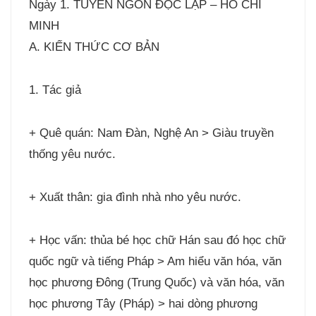
Ngày 1. TUYÊN NGÔN ĐỘC LẬP – HỒ CHÍ
MINH
A. KIẾN THỨC CƠ BẢN
1. Tác giả
+ Quê quán: Nam Đàn, Nghệ An > Giàu truyền
thống yêu nước.
+ Xuất thân: gia đình nhà nho yêu nước.
+ Học vấn: thủa bé học chữ Hán sau đó học chữ
quốc ngữ và tiếng Pháp > Am hiểu văn hóa, văn
học phương Đông (Trung Quốc) và văn hóa, văn
học phương Tây (Pháp) > hai dòng phương