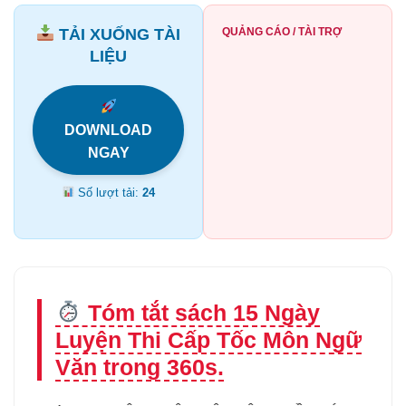
TẢI XUỐNG TÀI
QUẢNG CÁO / TÀI TRỢ
LIỆU
DOWNLOAD
NGAY
Số lượt tải:
24
Tóm tắt sách 15 Ngày
Luyện Thi Cấp Tốc Môn Ngữ
Văn trong 360s.