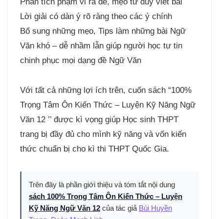
Phân tích phạm vi ra đề, mẹo tư duy viết bài
Lời giải có dàn ý rõ ràng theo các ý chính
Bổ sung những mẹo, Tips làm những bài Ngữ
Văn khó – dễ nhầm lẫn giúp người học tự tin
chinh phục mọi dạng đề Ngữ Văn
Với tất cả những lợi ích trên, cuốn sách “100%
Trọng Tâm Ôn Kiến Thức – Luyện Kỹ Năng Ngữ
Văn 12 ’’ được kì vọng giúp Học sinh THPT
trang bị đầy đủ cho mình kỹ năng và vốn kiến
thức chuẩn bị cho kì thi THPT Quốc Gia.
Trên đây là phần giới thiệu và tóm tắt nội dung
sách 100% Trọng Tâm Ôn Kiến Thức – Luyện
Kỹ Năng Ngữ Văn 12
của tác giả
Bùi Huyền