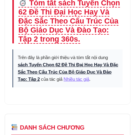
Tóm tắt sách Tuyển Chọn
62 Đề Thi Đại Học Hay Và
Đặc Sắc Theo Cấu Trúc Của
Bộ Giáo Dục Và Đào Tạo:
Tập 2 trong 360s.
Trên đây là phần giới thiệu và tóm tắt nội dung
sách Tuyển Chọn 62 Đề Thi Đại Học Hay Và Đặc
Sắc Theo Cấu Trúc Của Bộ Giáo Dục Và Đào
Tạo: Tập 2
của tác giả
Nhiều tác giả
.
DANH SÁCH CHƯƠNG