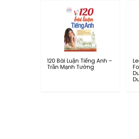
120 Bài Luận Tiếng Anh –
Le
Trần Mạnh Tường
Fo
D
Du