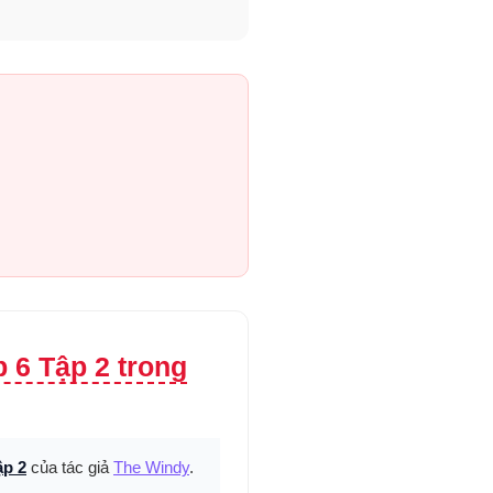
 6 Tập 2 trong
ập 2
của tác giả
The Windy
.