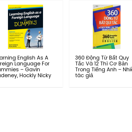
arning English As A
360 Động Từ Bất Quy
reign Language For
Tắc Và 12 Thì Cơ Bản
ummies – Gavin
Trong Tiếng Anh – Nhi
deney, Hockly Nicky
tác giả