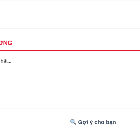
ƠNG
ật...
Gợi ý cho bạn