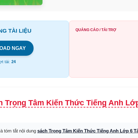
G TÀI LIỆU
QUẢNG CÁO / TÀI TRỢ
OAD NGAY
t tải:
24
h Trọng Tâm Kiến Thức Tiếng Anh Lớp
và tóm tắt nội dung
sách Trọng Tâm Kiến Thức Tiếng Anh Lớp 6 T