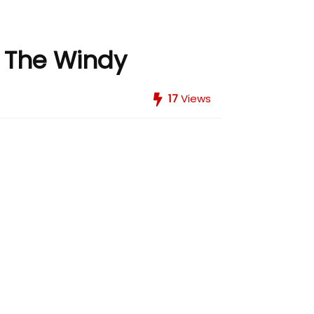
– The Windy
17
Views