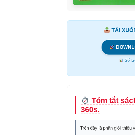
TẢI XUỐN
DOWNL
Số lượ
Tóm tắt sác
360s.
Trên đây là phần giới thiệu 