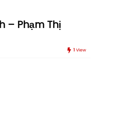
h – Phạm Thị
1
View