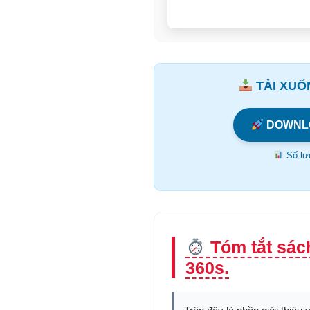
TẢI XUỐN
DOWNL
Số lượ
Tóm tắt sác
360s.