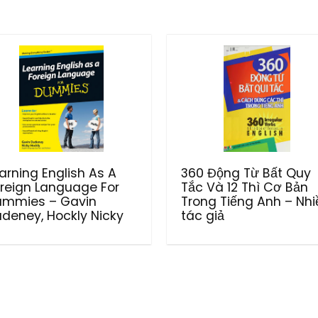
arning English As A
360 Động Từ Bất Quy
reign Language For
Tắc Và 12 Thì Cơ Bản
ummies – Gavin
Trong Tiếng Anh – Nhi
deney, Hockly Nicky
tác giả