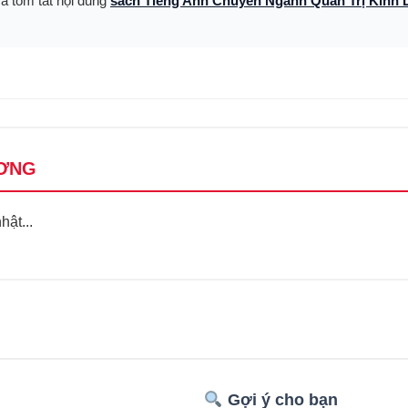
và tóm tắt nội dung
sách Tiếng Anh Chuyên Ngành Quản Trị Kinh
ƠNG
ật...
Gợi ý cho bạn