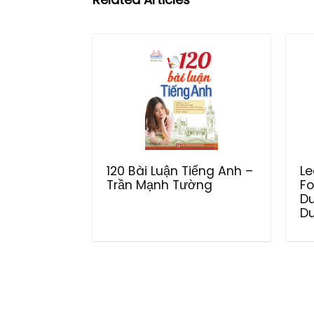
120 Bài Luận Tiếng Anh –
Le
Trần Mạnh Tường
Fo
D
Du