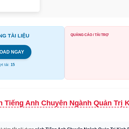
G TÀI LIỆU
QUẢNG CÁO / TÀI TRỢ
OAD NGAY
t tải:
15
h Tiếng Anh Chuyên Ngành Quản Trị K