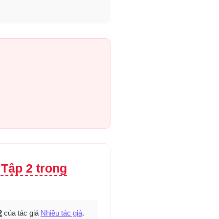
 Tập 2 trong
2
của tác giả
Nhiều tác giả
.