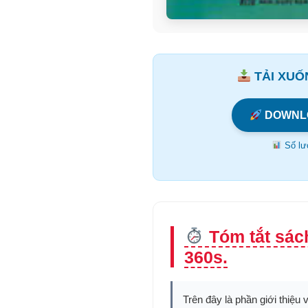
TẢI XUỐN
DOWNL
Số lượ
Tóm tắt sách
360s.
Trên đây là phần giới thiệu 