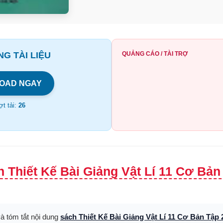
G TÀI LIỆU
QUẢNG CÁO / TÀI TRỢ
OAD NGAY
t tải:
26
 Thiết Kế Bài Giảng Vật Lí 11 Cơ Bản
và tóm tắt nội dung
sách Thiết Kế Bài Giảng Vật Lí 11 Cơ Bản Tập 