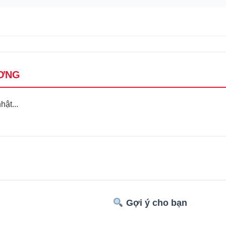
ƠNG
ật...
Gợi ý cho bạn