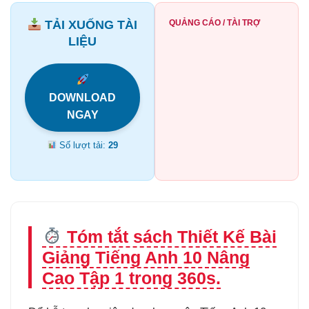
TẢI XUỐNG TÀI
QUẢNG CÁO / TÀI TRỢ
LIỆU
DOWNLOAD
NGAY
Số lượt tải:
29
Tóm tắt sách Thiết Kế Bài
Giảng Tiếng Anh 10 Nâng
Cao Tập 1 trong 360s.