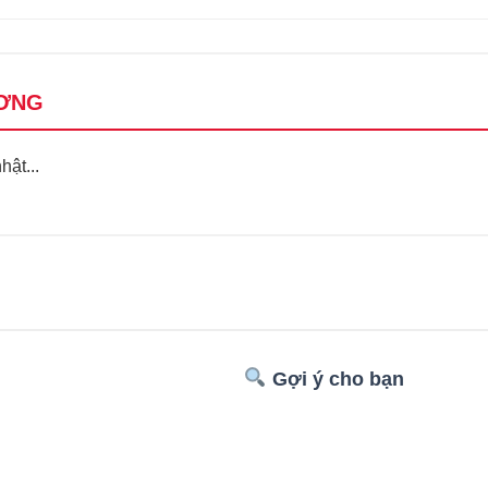
ƠNG
ật...
Gợi ý cho bạn