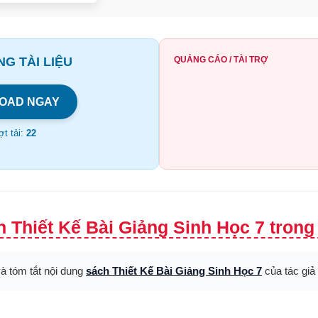
G TÀI LIỆU
QUẢNG CÁO / TÀI TRỢ
OAD NGAY
t tải:
22
 Thiết Kế Bài Giảng Sinh Học 7 trong
và tóm tắt nội dung
sách Thiết Kế Bài Giảng Sinh Học 7
của tác giả