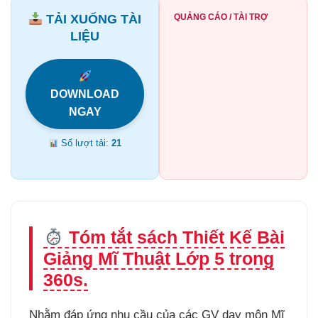
TẢI XUỐNG TÀI
QUẢNG CÁO / TÀI TRỢ
LIỆU
DOWNLOAD
NGAY
Số lượt tải:
21
Tóm tắt sách Thiết Kế Bài
Giảng Mĩ Thuật Lớp 5 trong
360s.
Nhằm đáp ứng nhu cầu của các GV dạy môn Mĩ