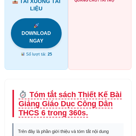
TẢI XUỐNG TÀI
QUẢNG CÁO / TÀI TRỢ
LIỆU
DOWNLOAD
NGAY
Số lượt tải:
25
Tóm tắt sách Thiết Kế Bài
Giảng Giáo Dục Công Dân
THCS 6 trong 360s.
Trên đây là phần giới thiệu và tóm tắt nội dung