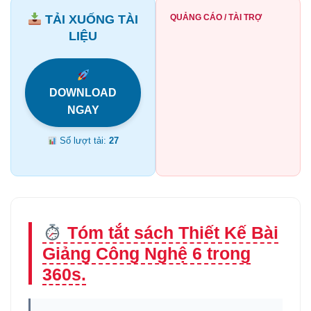
TẢI XUỐNG TÀI
QUẢNG CÁO / TÀI TRỢ
LIỆU
DOWNLOAD
NGAY
Số lượt tải:
27
Tóm tắt sách Thiết Kế Bài
Giảng Công Nghệ 6 trong
360s.