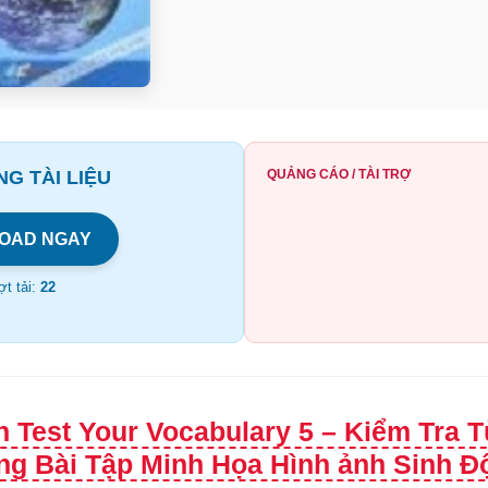
G TÀI LIỆU
QUẢNG CÁO / TÀI TRỢ
OAD NGAY
t tải:
22
h Test Your Vocabulary 5 – Kiểm Tra 
g Bài Tập Minh Họa Hình ảnh Sinh Độ