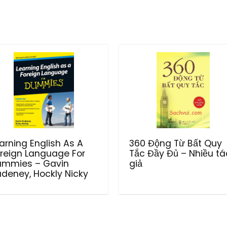
arning English As A
360 Động Từ Bất Quy
reign Language For
Tắc Đầy Đủ – Nhiều tá
ummies – Gavin
giả
deney, Hockly Nicky