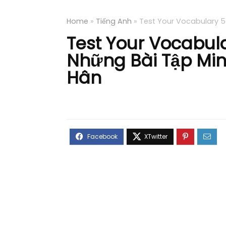
Home
»
Tiếng Anh
»
Test Your Vocabulary 5
Test Your Vocabul
Những Bài Tập Min
Hân