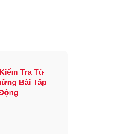
 Kiểm Tra Từ
hững Bài Tập
 Động