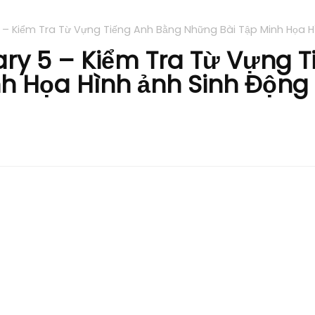
 – Kiểm Tra Từ Vựng Tiếng Anh Bằng Những Bài Tập Minh Họa H
ary 5 – Kiểm Tra Từ Vựng 
h Họa Hình ảnh Sinh Động