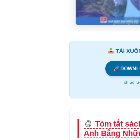
TẢI XUỐN
DOWNL
Số lượ
Tóm tắt sác
Anh Bằng Nhữn