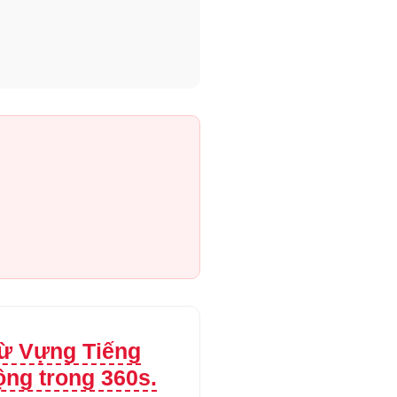
Từ Vựng Tiếng
ng trong 360s.