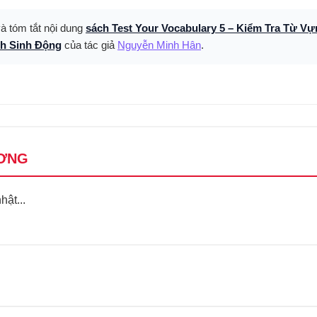
và tóm tắt nội dung
sách Test Your Vocabulary 5 – Kiểm Tra Từ 
nh Sinh Động
của tác giả
Nguyễn Minh Hân
.
ƠNG
ật...