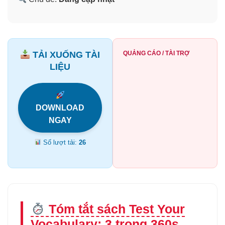
TẢI XUỐNG TÀI
QUẢNG CÁO / TÀI TRỢ
LIỆU
DOWNLOAD
NGAY
Số lượt tải:
26
Tóm tắt sách Test Your
Vocabulary: 3 trong 360s.