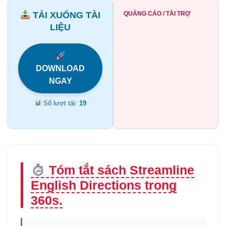
TẢI XUỐNG TÀI
QUẢNG CÁO / TÀI TRỢ
LIỆU
DOWNLOAD
NGAY
Số lượt tải:
19
Tóm tắt sách Streamline
English Directions trong
360s.