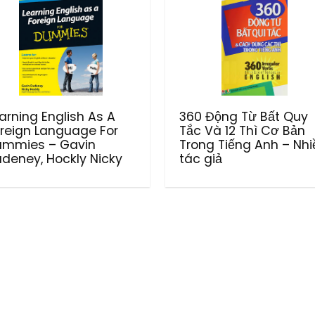
arning English As A
360 Động Từ Bất Quy
reign Language For
Tắc Và 12 Thì Cơ Bản
ummies – Gavin
Trong Tiếng Anh – Nhi
deney, Hockly Nicky
tác giả