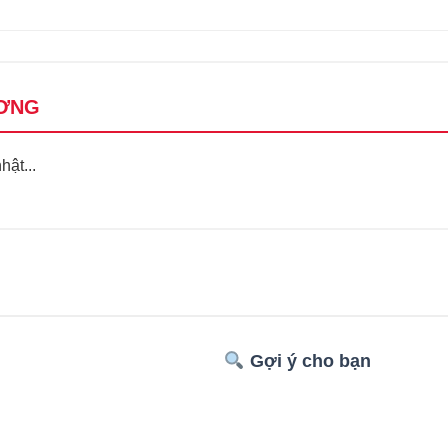
ƠNG
ật...
Gợi ý cho bạn