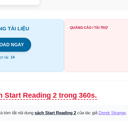
G TÀI LIỆU
QUẢNG CÁO / TÀI TRỢ
OAD NGAY
t tải:
14
 Start Reading 2 trong 360s.
và tóm tắt nội dung
sách Start Reading 2
của tác giả
Derek Strange
.