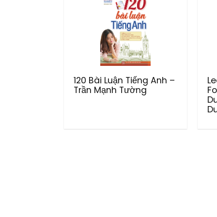
120 Bài Luận Tiếng Anh –
Le
Trần Mạnh Tường
Fo
D
Du