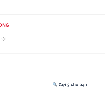
ƠNG
ật...
Gợi ý cho bạn