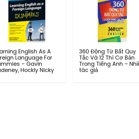
arning English As A
360 Động Từ Bất Quy
reign Language For
Tắc Và 12 Thì Cơ Bản
ummies – Gavin
Trong Tiếng Anh – Nhi
deney, Hockly Nicky
tác giả