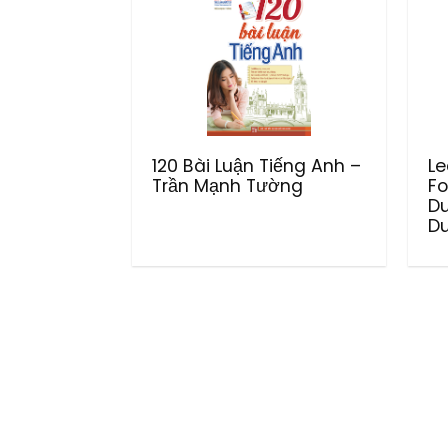
120 Bài Luận Tiếng Anh –
Le
Trần Mạnh Tường
Fo
D
Du