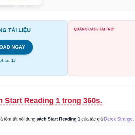
G TÀI LIỆU
QUẢNG CÁO / TÀI TRỢ
OAD NGAY
t tải:
13
 Start Reading 1 trong 360s.
và tóm tắt nội dung
sách Start Reading 1
của tác giả
Derek Strange
.