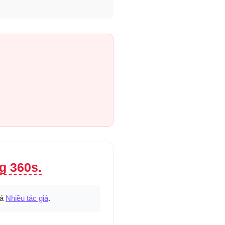
g 360s.
iả
Nhiều tác giả
.