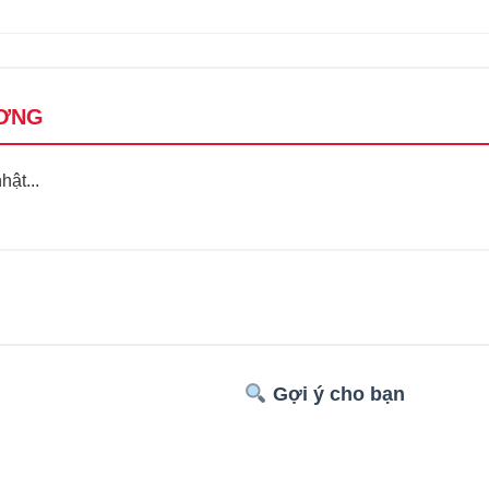
ƠNG
ật...
Gợi ý cho bạn