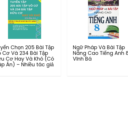
yển Chọn 205 Bài Tập
Ngữ Pháp Và Bài Tập
 Cơ Và 234 Bài Tập
Nâng Cao Tiếng Anh 8
u Cơ Hay Và Khó (Có
Vĩnh Bá
p Án) – Nhiều tác giả