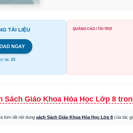
G TÀI LIỆU
QUẢNG CÁO / TÀI TRỢ
OAD NGAY
t tải:
23
h Sách Giáo Khoa Hóa Học Lớp 8 tron
và tóm tắt nội dung
sách Sách Giáo Khoa Hóa Học Lớp 8
của tác g