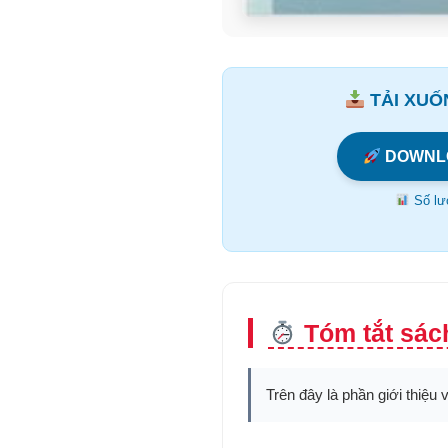
TẢI XUỐN
DOWNL
Số lượ
Tóm tắt sác
Trên đây là phần giới thiệu 