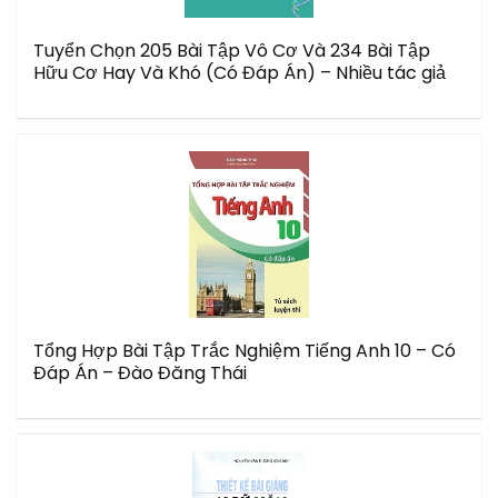
Tuyển Chọn 205 Bài Tập Vô Cơ Và 234 Bài Tập
Hữu Cơ Hay Và Khó (Có Đáp Án) – Nhiều tác giả
Tổng Hợp Bài Tập Trắc Nghiệm Tiếng Anh 10 – Có
Đáp Án – Đào Đăng Thái