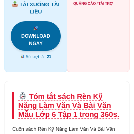
TẢI XUỐNG TÀI
QUẢNG CÁO / TÀI TRỢ
LIỆU
DOWNLOAD
NGAY
Số lượt tải:
21
Tóm tắt sách Rèn Kỹ
Năng Làm Văn Và Bài Văn
Mẫu Lớp 6 Tập 1 trong 360s.
Cuốn sách Rèn Kỹ Năng Làm Văn Và Bài Văn