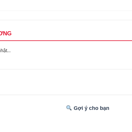
ƠNG
ật...
Gợi ý cho bạn