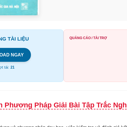
G TÀI LIỆU
QUẢNG CÁO / TÀI TRỢ
OAD NGAY
t tải:
21
h Phương Pháp Giải Bài Tập Trắc Ngh