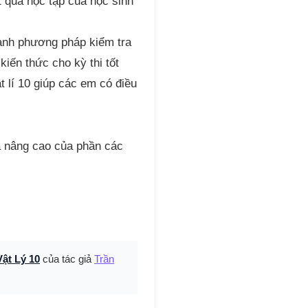
t quả học tập của học sinh
hành phương pháp kiểm tra
kiến thức cho kỳ thi tốt
t lí 10 giúp các em có điều
à nâng cao của phần các
ật Lý 10
của tác giả
Trần