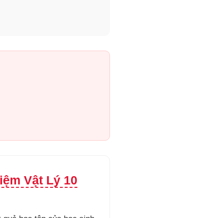
iệm Vật Lý 10