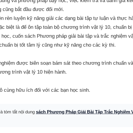
 dung và phương pháp dạy học, việc kiểm tra và đánh giá kế
g cũng bắt đầu được đổi mới.
ện rèn luyện kỹ năng giải các dạng bài tập tự luận và thực 
 biệt là để ôn tập toàn bộ chương trình vật lý 10, chuẩn bị 
i học, cuốn sách Phương pháp giải bài tập và trắc nghiệm vậ
 chuẩn bị tốt tâm lý cũng như kỹ năng cho các kỳ thi.
 nghiệm được biên soạn bám sát theo chương trình chuẩn v
ương trình vật lý 10 hiện hành.
vô cùng hữu ích đối với các bạn học sinh.
và tóm tắt nội dung
sách Phương Pháp Giải Bài Tập Trắc Nghiệm V