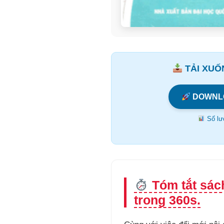
TẢI XUỐN
DOWNL
Số lượ
Tóm tắt sác
trong 360s.