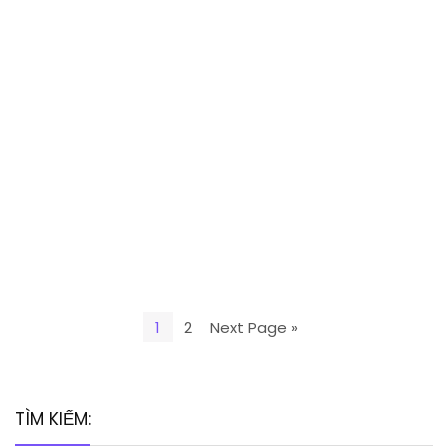
1
2
Next Page »
TÌM KIẾM: