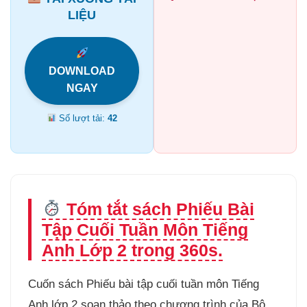
LIỆU
DOWNLOAD
NGAY
Số lượt tải:
42
Tóm tắt sách Phiếu Bài
Tập Cuối Tuần Môn Tiếng
Anh Lớp 2 trong 360s.
Cuốn sách Phiếu bài tập cuối tuần môn Tiếng
Anh lớp 2 soạn thảo theo chương trình của Bộ