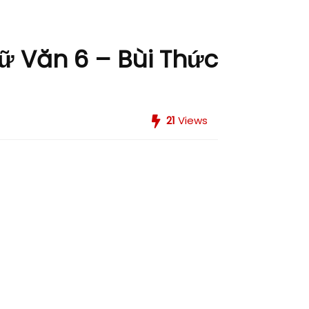
ữ Văn 6 – Bùi Thức
21
Views