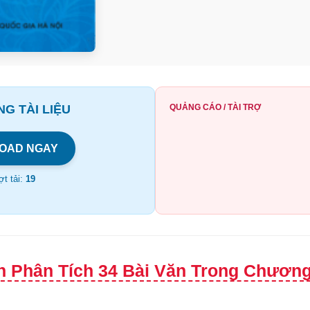
G TÀI LIỆU
QUẢNG CÁO / TÀI TRỢ
OAD NGAY
t tải:
19
h Phân Tích 34 Bài Văn Trong Chương