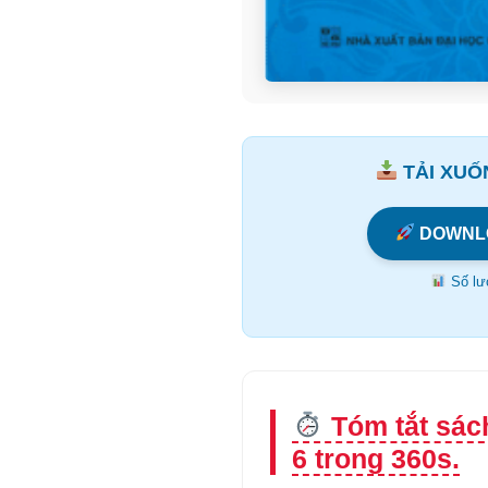
TẢI XUỐN
DOWNL
Số lượ
Tóm tắt sác
6 trong 360s.