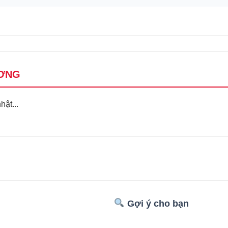
ƠNG
ật...
Gợi ý cho bạn