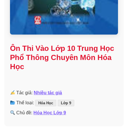
Ôn Thi Vào Lớp 10 Trung Học
Phổ Thông Chuyên Môn Hóa
Học
Tác giả:
Nhiều tác giả
Thể loại:
Hóa Học
Lớp 9
Chủ đề:
Hóa Học Lớp 9