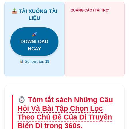
TẢI XUỐNG TÀI
QUẢNG CÁO / TÀI TRỢ
LIỆU
DOWNLOAD
NGAY
Số lượt tải:
19
Tóm tắt sách Những Câu
Hỏi Và Bài Tập Chọn Lọc
Theo Chủ Đề Của Di Truyền
Biến Dị trong 360s.