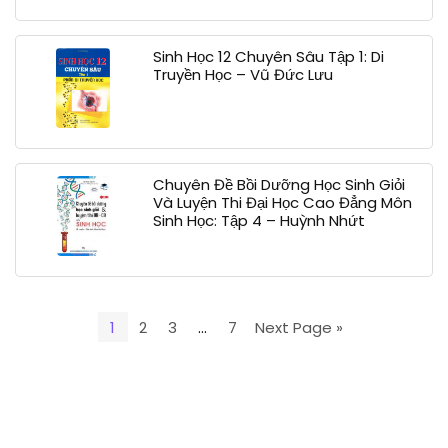
Sinh Học 12 Chuyên Sâu Tập 1: Di
Truyền Học – Vũ Đức Lưu
Chuyên Đề Bồi Dưỡng Học Sinh Giỏi
Và Luyện Thi Đại Học Cao Đẳng Môn
Sinh Học: Tập 4 – Huỳnh Nhứt
1
2
3
…
7
Next Page »