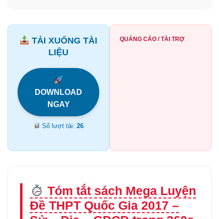
TẢI XUỐNG TÀI
QUẢNG CÁO / TÀI TRỢ
LIỆU
DOWNLOAD
NGAY
Số lượt tải:
26
Tóm tắt sách Mega Luyện
Đề THPT Quốc Gia 2017 –