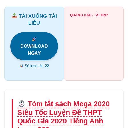
TẢI XUỐNG TÀI
QUẢNG CÁO / TÀI TRỢ
LIỆU
DOWNLOAD
NGAY
Số lượt tải:
22
Tóm tắt sách Mega 2020
Siêu Tốc Luyện Đề THPT
Quốc Gia 2020 Tiếng Anh