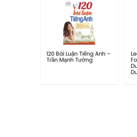
120 Bài Luận Tiếng Anh –
Le
Trần Mạnh Tường
Fo
D
Du