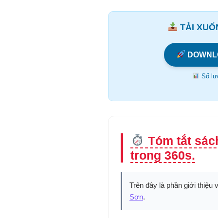
TẢI XUỐN
DOWNL
Số lượ
Tóm tắt sác
trong 360s.
Trên đây là phần giới thiệu 
Sơn
.