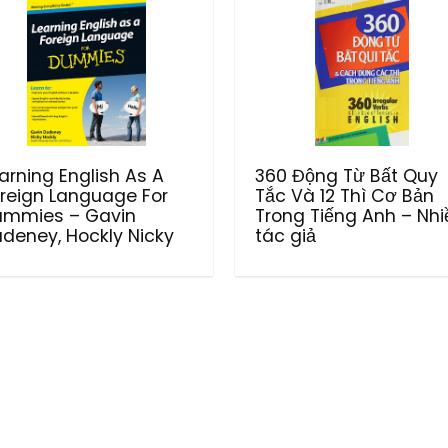
arning English As A
360 Động Từ Bất Quy
reign Language For
Tắc Và 12 Thì Cơ Bản
ummies – Gavin
Trong Tiếng Anh – Nhi
deney, Hockly Nicky
tác giả