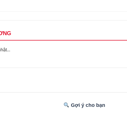
ƠNG
ật...
Gợi ý cho bạn