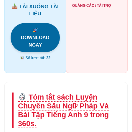
TẢI XUỐNG TÀI
QUẢNG CÁO / TÀI TRỢ
LIỆU
DOWNLOAD
NGAY
Số lượt tải:
22
Tóm tắt sách Luyện
Chuyên Sâu Ngữ Pháp Và
Bài Tập Tiếng Anh 9 trong
360s.