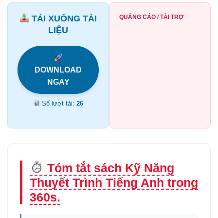
TẢI XUỐNG TÀI
QUẢNG CÁO / TÀI TRỢ
LIỆU
DOWNLOAD
NGAY
Số lượt tải:
26
Tóm tắt sách Kỹ Năng
Thuyết Trình Tiếng Anh trong
360s.