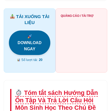
TẢI XUỐNG TÀI
QUẢNG CÁO / TÀI TRỢ
LIỆU
DOWNLOAD
NGAY
Số lượt tải:
20
Tóm tắt sách Hướng Dẫn
Ôn Tập Và Trả Lời Câu Hỏi
Môn Sinh Học Theo Chủ Đề