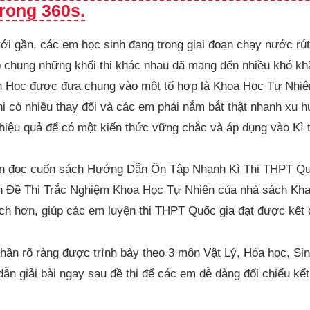
rong 360s.
ới gần, các em học sinh đang trong giai đoạn chạy nước rút
p chung những khối thi khác nhau đã mang đến nhiều khó kh
h Học được đưa chung vào một tổ hợp là Khoa Học Tự Nhiên
thi có nhiều thay đổi và các em phải nắm bắt thật nhanh xu
hiệu quả để có một kiến thức vững chắc và áp dụng vào Kì th
bạn đọc cuốn sách Hướng Dẫn Ôn Tập Nhanh Kì Thi THPT Q
h Đề Thi Trắc Nghiệm Khoa Học Tự Nhiên của nhà sách Kha
 ích hơn, giúp các em luyện thi THPT Quốc gia đạt được kết 
ần rõ ràng được trình bày theo 3 môn Vật Lý, Hóa học, Si
ẫn giải bài ngay sau đề thi để các em dễ dàng đối chiếu kết