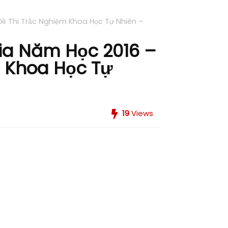
Đề Thi Trắc Nghiệm Khoa Học Tự Nhiên –
ia Năm Học 2016 –
m Khoa Học Tự
19
Views