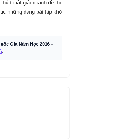
hủ thuật giải nhanh đề thi
hục những dạng bài tập khó
uốc Gia Năm Học 2016 –
ả
.