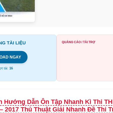
G TÀI LIỆU
QUẢNG CÁO / TÀI TRỢ
OAD NGAY
t tải:
16
h Hướng Dẫn Ôn Tập Nhanh Kì Thi TH
– 2017 Thủ Thuật Giải Nhanh Đề Thi 