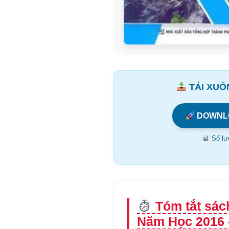
TẢI XUỐN
DOWNL
Số lượ
Tóm tắt sác
Năm Học 2016 