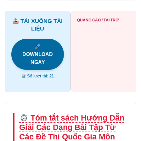
TẢI XUỐNG TÀI
QUẢNG CÁO / TÀI TRỢ
LIỆU
DOWNLOAD
NGAY
Số lượt tải:
21
Tóm tắt sách Hướng Dẫn
Giải Các Dạng Bài Tập Từ
Các Đề Thi Quốc Gia Môn