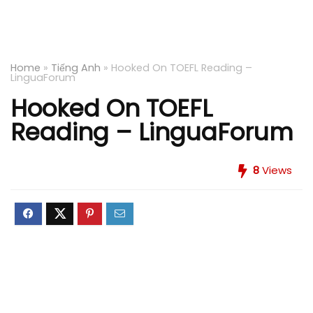
Home
»
Tiếng Anh
»
Hooked On TOEFL Reading –
LinguaForum
Hooked On TOEFL
Reading – LinguaForum
8
Views