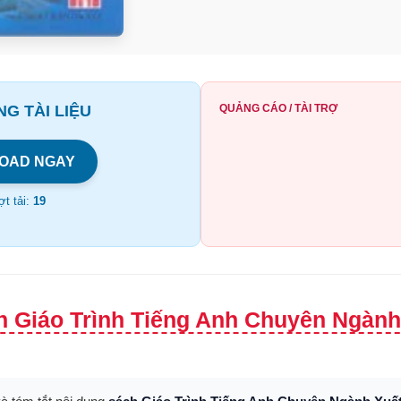
G TÀI LIỆU
QUẢNG CÁO / TÀI TRỢ
OAD NGAY
t tải:
19
h Giáo Trình Tiếng Anh Chuyên Ngàn