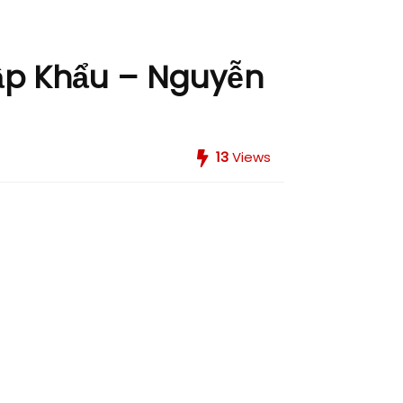
ập Khẩu – Nguyễn
13
Views