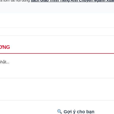
và tóm tắt nội dung
sách Giáo Trình Tiếng Anh Chuyên Ngành Xuấ
ƠNG
ật...
Gợi ý cho bạn