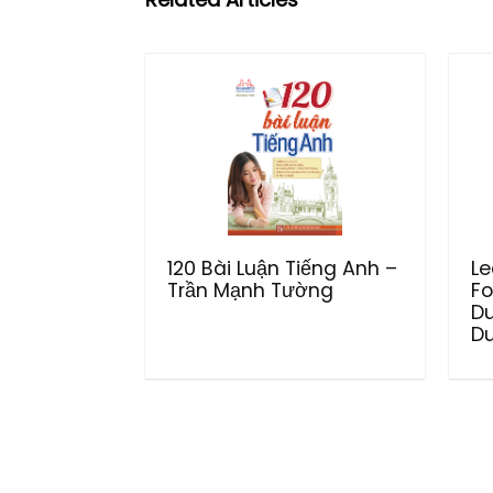
120 Bài Luận Tiếng Anh –
Le
Trần Mạnh Tường
Fo
D
Du