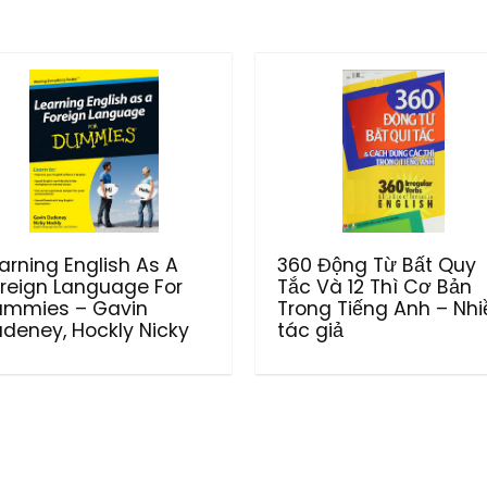
arning English As A
360 Động Từ Bất Quy
reign Language For
Tắc Và 12 Thì Cơ Bản
ummies – Gavin
Trong Tiếng Anh – Nhi
deney, Hockly Nicky
tác giả