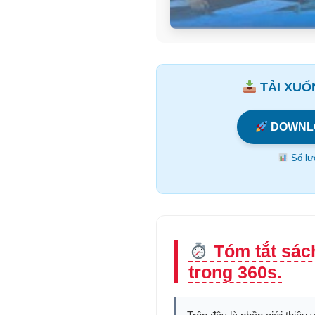
TẢI XUỐN
DOWNL
Số lượ
Tóm tắt sác
trong 360s.