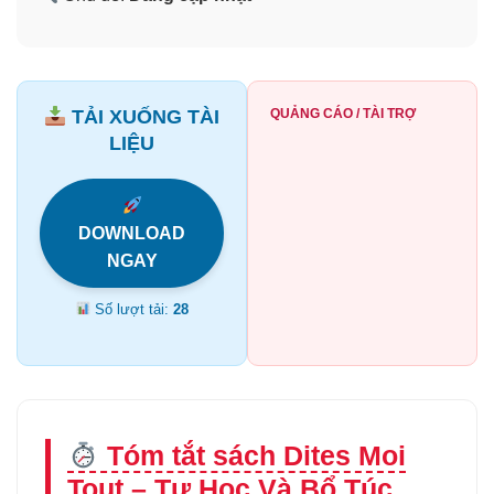
TẢI XUỐNG TÀI
QUẢNG CÁO / TÀI TRỢ
LIỆU
DOWNLOAD
NGAY
Số lượt tải:
28
Tóm tắt sách Dites Moi
Tout – Tự Học Và Bổ Túc